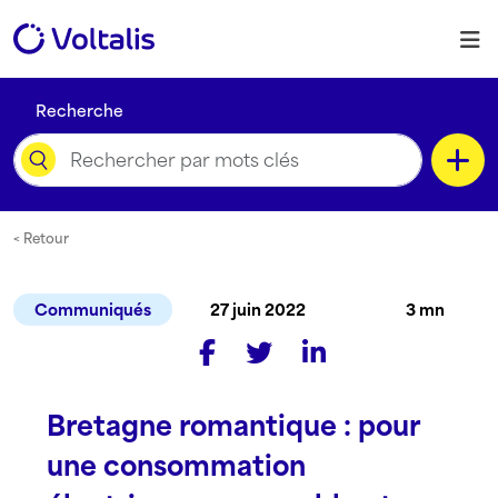
Skip to content
M
Recherche
Catégorie
< Retour
Communiqués
27 juin 2022
3 mn
Type de contenu
Bretagne romantique : pour
Langue
une consommation