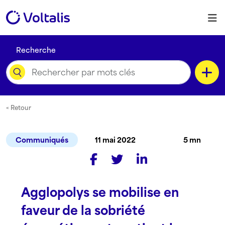
Skip to content
M
Recherche
Catégorie
< Retour
Communiqués
11 mai 2022
5 mn
Type de contenu
Agglopolys se mobilise en
Langue
faveur de la sobriété