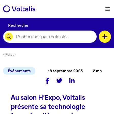
Skip to content
M
Recherche
Catégorie
< Retour
Événements
18 septembre 2025
2 mn
Type de contenu
Au salon H’Expo, Voltalis
Langue
présente sa technologie