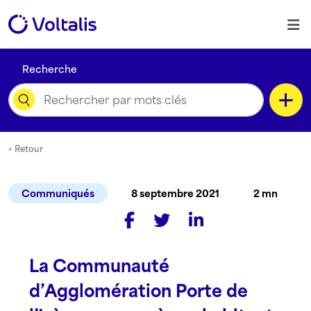
Skip to content
M
Recherche
Catégorie
< Retour
Communiqués
8 septembre 2021
2 mn
Type de contenu
La Communauté
Langue
d’Agglomération Porte de