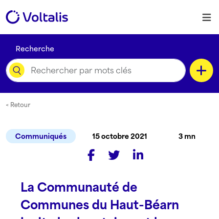
Skip to content
M
Recherche
Catégorie
< Retour
Communiqués
15 octobre 2021
3 mn
Type de contenu
La Communauté de
Langue
Communes du Haut-Béarn