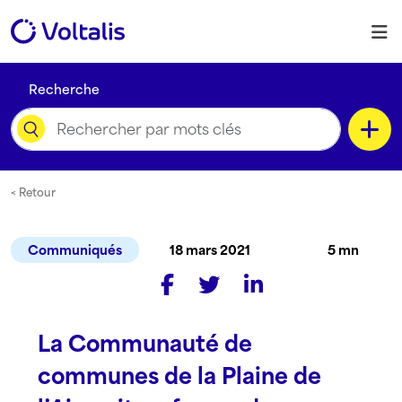
Skip to content
M
Recherche
Catégorie
< Retour
Communiqués
18 mars 2021
5 mn
Type de contenu
La Communauté de
Langue
communes de la Plaine de