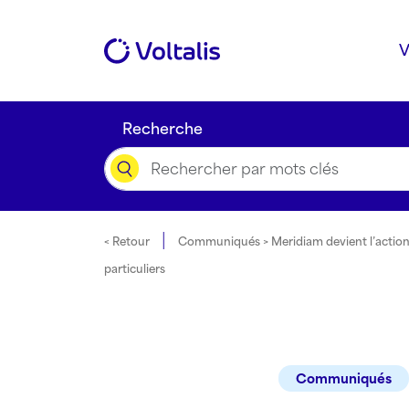
Skip to content
V
Recherche
|
< Retour
Communiqués > Meridiam devient l’actionnai
particuliers
Communiqués