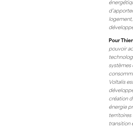
énergétiqu
d’apporte
logement,
développem
Pour Thie
pouvoir ac
technologi
systèmes é
consommate
Voltalis e
développe
création d
énergie pr
territoire
transition