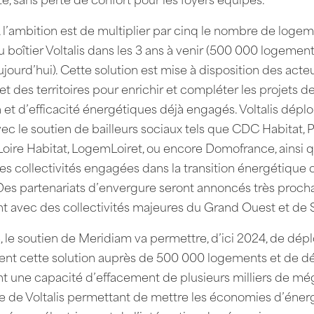
ité, sans perte de confort pour les foyers équipés.
 l’ambition est de multiplier par cinq le nombre de loge
 boîtier Voltalis dans les 3 ans à venir (500 000 logemen
jourd’hui). Cette solution est mise à disposition des acte
t des territoires pour enrichir et compléter les projets d
 et d’efficacité énergétiques déjà engagés. Voltalis déploi
vec le soutien de bailleurs sociaux tels que CDC Habitat, P
oire Habitat, LogemLoiret, ou encore Domofrance, ainsi 
 collectivités engagées dans la transition énergétique 
. Des partenariats d’envergure seront annoncés très proc
 avec des collectivités majeures du Grand Ouest et de 
 le soutien de Meridiam va permettre, d’ici 2024, de dép
nt cette solution auprès de 500 000 logements et de d
t une capacité d’effacement de plusieurs milliers de mé
 de Voltalis permettant de mettre les économies d’éner