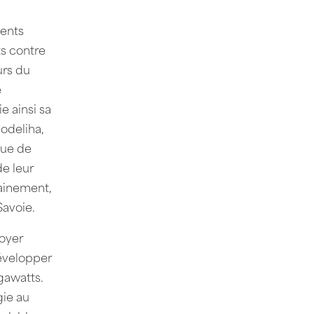
ments
ts contre
urs du
e
e ainsi sa
odeliha,
que de
de leur
hainement,
Savoie.
loyer
évelopper
gawatts.
gie au