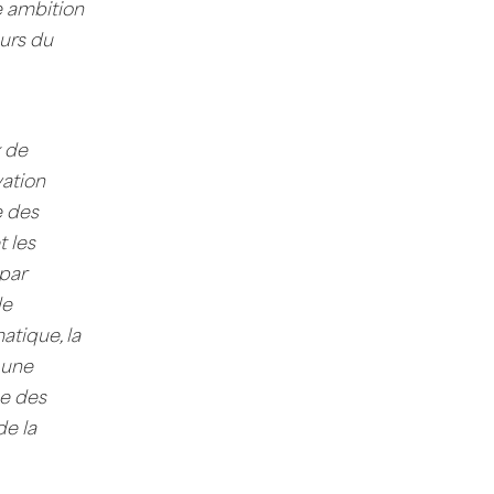
e ambition
urs du
 de
vation
e des
t les
 par
de
tique, la
 une
ce des
de la