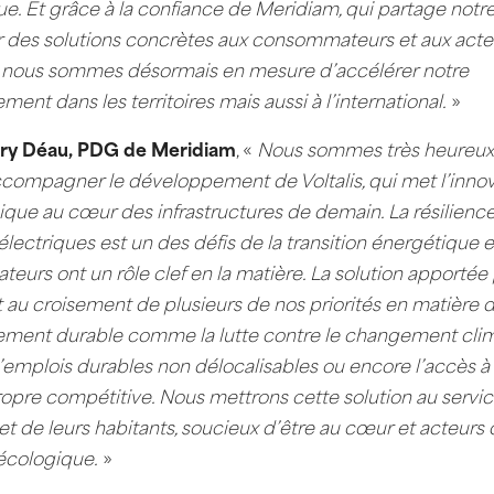
e. Et grâce à la confiance de Meridiam, qui partage notr
r des solutions concrètes aux consommateurs et aux acte
 nous sommes désormais en mesure d’accélérer notre
ent dans les territoires mais aussi à l’international.
»
rry Déau, PDG de Meridiam
, «
Nous sommes très heureux
compagner le développement de Voltalis, qui met l’inno
que au cœur des infrastructures de demain. La résilienc
lectriques est un des défis de la transition énergétique e
urs ont un rôle clef en la matière. La solution apportée
st au croisement de plusieurs de nos priorités en matière 
ment durable comme la lutte contre le changement clima
’emplois durables non délocalisables ou encore l’accès à
opre compétitive. Nous mettrons cette solution au servi
s et de leurs habitants, soucieux d’être au cœur et acteurs 
 écologique.
»