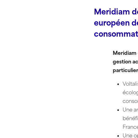
Meridiam dev
européen de
consommatio
Meridiam d
gestion ac
particulie
Voltal
écolog
consom
Une am
bénéfi
Franc
Une op