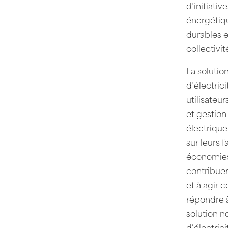
d’initiati
énergétiqu
durables e
collectivit
La solutio
d’électric
utilisateu
et gestion
électrique
sur leurs 
économies 
contribuer
et à agir 
répondre 
solution 