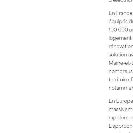
d’électric
En France,
équipés du
100 000 au
logement e
rénovation
solution a
Maine-et-L
nombreuses
territoire
notamment
En Europe,
massiveme
rapidemen
L’approche