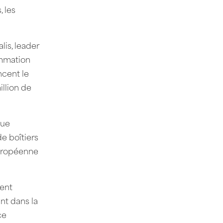
, les
lis, leader
ommation
ncent le
llion de
que
e boîtiers
européenne
ment
nt dans la
ce