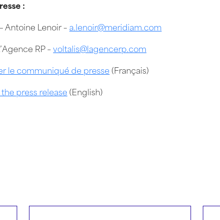
resse :
– Antoine Lenoir –
a.lenoir@meridiam.com
L’Agence RP –
voltalis@lagencerp.com
er le communiqué de presse
(Français)
the press release
(English)