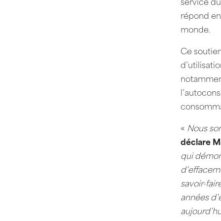
service du
répond en 
monde.
Ce soutien
d’utilisat
notamment 
l’autocons
consommat
«
Nous som
déclare Ma
qui démont
d’effacem
savoir-fai
années d’e
aujourd’hu