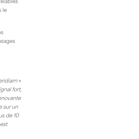
velables
 le
és
 usages
eridiam
»
gnal fort,
innovante
 sur un
us de 10
 est