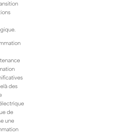
ansition
tions
logique.
sommation
intenance
mmation
ificatives
delà des
e
 électrique
que de
se une
ommation