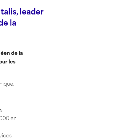
alis, leader
de la
péen de la
our les
mique,
ts
0 000 en
vices