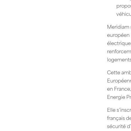
propos
véhicu
Meridiam r
européen d
électrique
renforceme
logements 
Cette ambi
Européenn
en France,
Energie P
Elle s’ins
français d
sécurité 