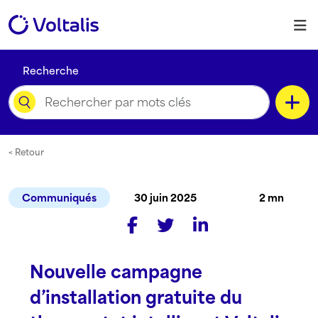
Skip to content
M
Recherche
Catégorie
< Retour
Communiqués
30 juin 2025
2 mn
Type de contenu
Nouvelle campagne
Langue
d’installation gratuite du