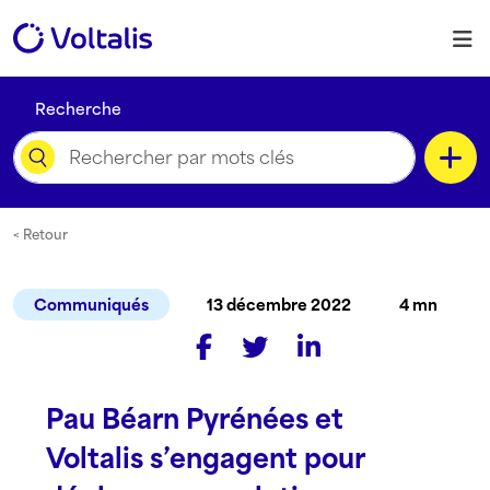
Skip to content
M
Recherche
Catégorie
< Retour
Communiqués
13 décembre 2022
4 mn
Type de contenu
Pau Béarn Pyrénées et
Langue
Voltalis s’engagent pour