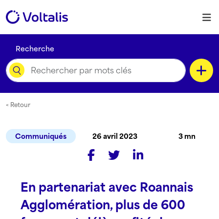
Skip to content
M
Recherche
Catégorie
< Retour
Communiqués
26 avril 2023
3 mn
Type de contenu
En partenariat avec Roannais
Langue
Agglomération, plus de 600