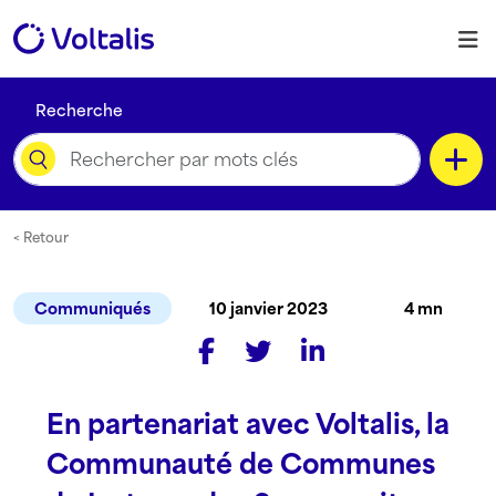
Skip to content
M
Recherche
Catégorie
< Retour
Communiqués
10 janvier 2023
4 mn
Type de contenu
En partenariat avec Voltalis, la
Langue
Communauté de Communes