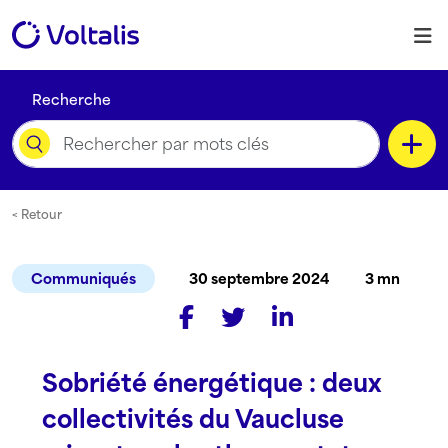
Skip to content
M
Recherche
Catégorie
< Retour
Communiqués
30 septembre 2024
3 mn
Type de contenu
Sobriété énergétique : deux
Langue
collectivités du Vaucluse