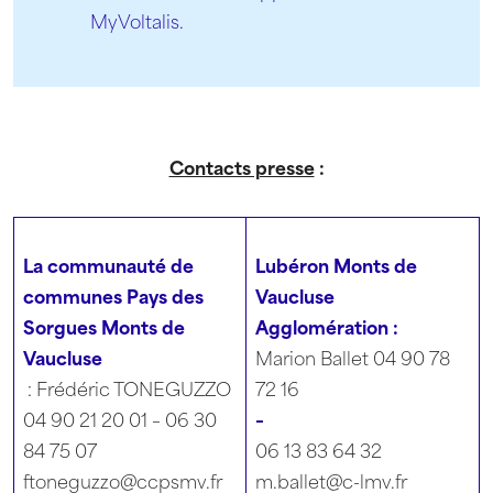
MyVoltalis.
Contacts presse
:
La communauté de
Lubéron Monts de
communes Pays des
Vaucluse
Sorgues Monts de
Agglomération :
Vaucluse
Marion Ballet 04 90 78
: Frédéric TONEGUZZO
72 16
04 90 21 20 01 – 06 30
–
84 75 07
06 13 83 64 32
ftoneguzzo@ccpsmv.fr
m.ballet@c-lmv.fr