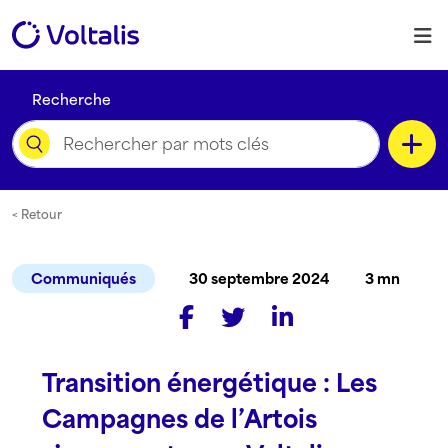
Skip to content
M
Recherche
Catégorie
< Retour
Communiqués
30 septembre 2024
3 mn
Type de contenu
Transition énergétique : Les
Langue
Campagnes de l’Artois