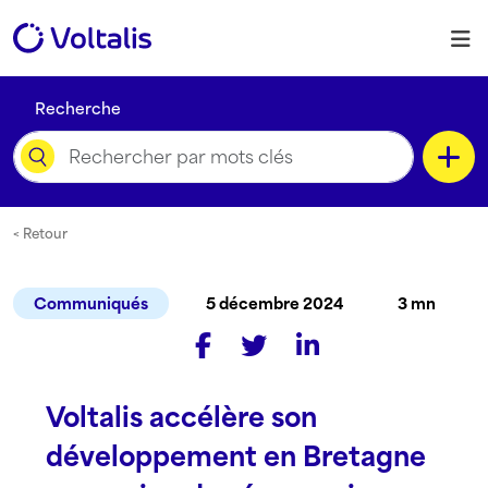
Skip to content
M
Recherche
Catégorie
< Retour
Communiqués
5 décembre 2024
3 mn
Type de contenu
Voltalis accélère son
Langue
développement en Bretagne