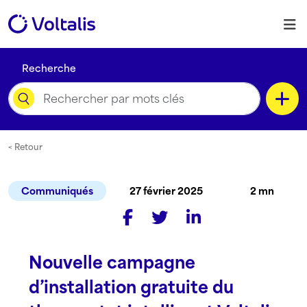
Skip to content
M
Recherche
Catégorie
< Retour
Communiqués
27 février 2025
2 mn
Type de contenu
Nouvelle campagne
Langue
d’installation gratuite du