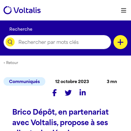
Skip to content
M
Recherche
Catégorie
< Retour
Communiqués
12 octobre 2023
3 mn
Type de contenu
Brico Dépôt, en partenariat
Langue
avec Voltalis, propose à ses